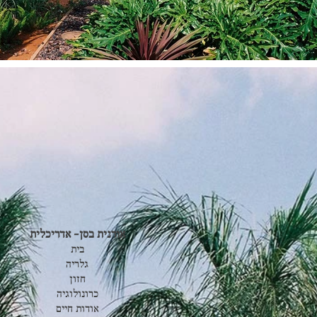
אורנית בסן- אדריכלית
בית
גלריה
חזון
כרונולוגיה
אודות חיים